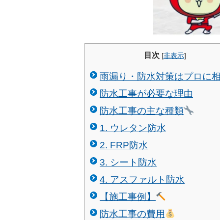
目次
[
非表示
]
雨漏り・防水対策はプロに
防水工事が必要な理由
防水工事の主な種類
1. ウレタン防水
2. FRP防水
3. シート防水
4. アスファルト防水
【施工事例】
防水工事の費用