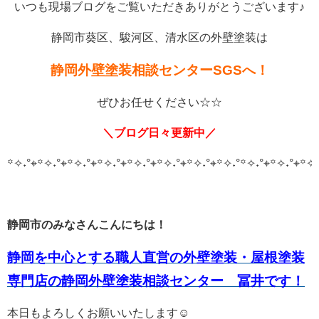
いつも現場ブログをご覧いただきありがとうございます♪
静岡市葵区、駿河区、清水区の外壁塗装は
静岡外壁塗装相談センターSGSへ！
ぜひお任せください☆☆
＼ブログ日々更新中／
꙳✧˖°⌖꙳✧˖°⌖꙳✧˖°⌖꙳✧˖°⌖꙳✧˖°⌖꙳✧˖°⌖꙳✧˖°⌖꙳✧˖°
꙳✧˖°⌖꙳✧˖°⌖꙳✧˖
静岡市のみなさんこんにちは！
静岡を中心とする職人直営の外壁塗装・屋根塗装
専門店の静岡外壁塗装相談センター 冨井です！
本日もよろしくお願いいたします☺