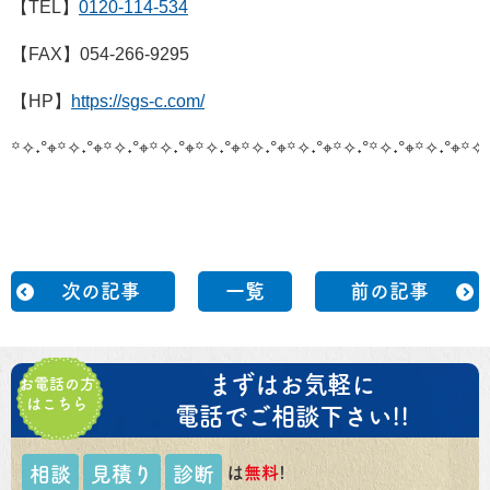
【TEL】
0120-114-534
【FAX】054-266-9295
【HP】
https://sgs-c.com/
꙳✧˖°⌖꙳✧˖°⌖꙳✧˖°⌖꙳✧˖°⌖꙳✧˖°⌖꙳✧˖°⌖꙳✧˖°⌖꙳✧˖°
꙳✧˖°⌖꙳✧˖°⌖꙳✧˖
次の記事
一覧
前の記事
まずはお気軽に
お電話の方
はこちら
電話でご相談下さい!!
は
無料
!
相談
見積り
診断