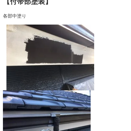
【付帯部塗装】
各部中塗り