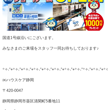
国道1号線沿いにございます。
みなさまのご来場をスタッフ一同お待ちしております♪
꙳✧˖°⌖꙳✧˖°⌖꙳✧˖°⌖꙳✧˖°⌖꙳✧˖°⌖꙳✧˖°⌖꙳✧˖°⌖꙳✧˖°
꙳✧˖°⌖꙳✧˖°⌖꙳✧˖
㈱ハウスケア静岡
〒420-0047
静岡県静岡市葵区清閑町5番地11