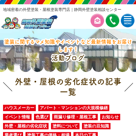
地域密着の外壁塗装・屋根塗装専門店｜静岡外壁塗装相談センター
MENU
塗装に関するマメ知識やイベントなど最新情報をお届け
します！
活動ブログ
外壁・屋根の劣化症状の記事
一覧
ハウスメーカー
アパート・マンションの大規模修繕
イベント情報
色選び
雨漏り修理・屋根工事
お知らせ
外壁・屋根の劣化症状
塗料について
塗装の豆知識
業者選び
塗装工事の価格・相場
本日の工事