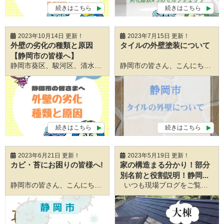
続きはこちら
続きはこちら
2023年10月14日 更新！
2023年7月15日 更新！
外壁の劣化の種類と原因
タイルの外壁塗装について
【静岡市の皆様へ】
静岡市葵区、駿河区、清水区のみなさんこんにちは！ 静岡を中心とする職人直営の外壁塗装・屋根塗装専門店の静岡外壁塗装相談センターです！ 「外壁にひびのようなものが入っている・・・」 「コケの付着が目立ってきた気がする」 外壁は、様々な外的要因から家を守ってくれています。 一方、心配なのが。外壁の劣化や傷。 外壁が劣化してしまうと、家全体に様々な影響を及ぼします。 なぜこのような症状が出るのか、劣化に気が付いたらどうすれば良いのか、 劣化の種類と原因を紹介しながら解説します！ 温暖多雨な気候をもつ静岡市 静岡市は豊かな自然と温暖な気候に恵まれた街で、暮らしやすい土地として有名です。 また、子育てを支援してくれる施設や文化施設も多く存在し、子育てにはピッタリの環境が整っています。 また、静岡市は温暖多雨の太平洋側気候の地域です。市街地の年平均気温は16.5℃となっており、全国的に見ても温暖な地域となっています。（全国平均は15.5℃） しかし、「紫外線」は外壁の劣化を進める大きな要因の一つです。 雨が降りやすいことも同様で、放っておくと雨漏りを進行させてしまいます。 こうしたことから、静岡市に住むうえで家の劣化について知識をつけておくことは非常に重要と言えます。 それでは、劣化の要因と種類について詳しく見ていきましょう。 外壁の劣化の要因は 外的要因 雨風はもちろんですが、温度・湿度そして紫外線も原因の一つです。 例えば、紫外線が当たりやすい南側の外壁は、北側の外壁と比べると劣化が進みやすくなっています。 逆に北側は湿気がたまりやすい事が特徴で、結露やカビの発生により劣化する場合があります。 また、大きな通り沿いの家や高速道路の近くなど、交通量の多いところでは排気ガス、ホコリ、土などで汚れやすくなっています。 経年劣化 年月の経過により、建物はどうしても次第に劣化していきます。 建物自体も環境により収縮と膨張を繰り返すため、そういった動きによりヒビが入ってしまう事があります。そこから劣化が生じていくこともあります。 外壁が建物の内部を守れなくなる前に、劣化の初期段階で外壁の塗り替えをし、対策をしていくことが大切です。 塗料の種類・塗り方 塗料には規定の希釈量がありますが、その規定以上に希釈してしまったり、施工不備などが原因で劣化が早くなってしまうこともあります。 また、塗料にはたくさんの種類があるので、それぞれの家に合った塗料を選ぶ事が大切です。どんなに高くていい塗料を使っても、建物やその土地の環境にあっていなければ、劣化の原因に繋がります。 外壁の劣化の種類 では、劣化の種類を詳しく見ていきましょう。 ①チョーキング 外壁に触れると手に紛状のものが付着する現象です。 紫外線・雨風等が当たり徐々に塗料の中の合成樹脂が分解され、粉状になって起こります。 チョーキング現象は塗膜の劣化から起こるものです。粉っぽくなったからと、水をかけて粉を流すことは根本的な解決にはなりません。 ②ひび割れ ひび割れはクラックと呼ぶこともあります。 小さなひび割れの原因 小さなひび割れは、幅が狭く、奥行きが浅いことが特徴です。 またこのひび割れはヘアークラックと呼ばれることもあります。 この原因は外壁材そのもののひび割れではなく、表面に塗られている塗料の経年劣化によるものがほとんどです。 緊急性はありませんが、外壁の塗り替えの目安になります。 大きなひび割れの原因 幅が広く深さが5mm以上の大きなひび割れは、地震や地盤沈下など、大きな力が加わって発生してしまうことが多いです。 こちらは表面だけでなく、外壁材そのものにダメージがある状態と考えられます。 そのまま放置してしまうと、ひびが広がってどんどん深くなってしまいます。 また、雨漏りを起こしたり、外壁の一部が剥がれ落ちたりしてしまうので、発見次第早急な補修が必要です。 外壁にクラックがいくつか現れていても塗り替えをしない人もいます。 しかし、塗り替えが遅くなればなるほど、その補修は大掛かりになっていき、費用が余計にかかってしまいます。 工事の規模を小さく抑えるためにも早めの補修をオススメします。 ③剥がれ・膨れ 外壁塗装が水膨れのようにぷくっと膨らんでいたり、一部がぽろぽろと剥がれたりする劣化症状です。 塗装が膨れていたり剥がれていたりすると、紫外線や雨風などから外壁を守ることができません。 家そのものにまで影響してきます。 原因は、経年劣化もありますが、塗料が家の外壁にしっかりと密着されていなかったことや、建物の構造上の問題、もしくは施工業者の不手際なども考えられます。 ④カビ・苔 日当たりが悪い北面や湿気の多い立地に発生しやすいです。 放置していると、菌が増幅し美観を損ね、劣化スピードを速めてしまいます。 ⑤色褪せ 外壁の色にもよりますが、紫外線等の影響によって色褪せが発生。 色褪せのみであれば、今すぐとはなりませんが塗装時期が近いと認識はしておきましょう
静岡市の皆さん、こんにちは！ 静岡を中心とする職人直営の外壁塗装・屋根塗装専門店の静岡外壁塗装相談センターSGSです！ 今回のブログを執筆させていただく石井です！ はじめに タイルの外壁は、メンテナンスフリーと言われていますが実は、メンテナンスが必要なんです。 そこで今回は外壁をタイルにするメリット・タイル塗装での注意点・メンテナンスが必要な理由についてお話しします。 外壁をタイルにするメリット 高級感が出る タイルはデザイン性の高いものが多く、素朴なデザインのものから、こったデザインのものまで存在します。 また、タイルは落ち着いて見えることから、重圧感のある外壁に仕上げることが出来ます。 メンテナンス費用が少なめ タイルを使った外壁はメンテナンスフリーと言われておりますが、実はタイルもメンテナンスが必要なんです。 なぜならタイル自体は耐久性が高くても、タイルを張り付けている接着剤や目地は劣化するからです。 タイル塗装での注意点 塗料はタイル用の塗料を使用する 塗装をする際はタイル用の塗料を使用しましょう。塗料の選択を間違えて塗装してしまうと、タイルと馴染まず剝がれてきてしまうなどの 不具合が発生する可能性があります。 塗料を選ぶ場合は、塗料メーカーが定める適用下地を確認し、お家のタイルに塗装しても大丈夫かどうか確かめながら選ぶ事をおススメし ます。 適用下地はカタログに記載されており、簡単に確認することが出来ます。業者にお願いする時もタイルに使用可能な塗料なのかを確認して おけば、安心です！ クリヤー塗料を選ぶ 塗装を行う際は、色付け塗料ではなくクリヤー塗料を選ぶ事をおススメします。 タイルにも様々なデザイン・色味などがあると思います。タイルがそもそもが持つ印象を変えたくない場合は、色つき塗料ではなく無色透 明のクリヤー塗料で塗装しましょう。 なぜ色付け塗料より無色透明のクリヤー塗料の方が良いかというと、色付け塗料を使用して塗装をすると塗膜が剝がれてきたり、色褪せが 目立ってきてしまうからです。 数年で見た目が悪くなってしまったら勿体ないですよね。そうならない為にもクリヤー塗料で塗装しましょう！ メンテナンスが必要な理由 目地のひび割れ タイルのつなぎ目(目地)部分は７年～１０年で劣化します。 そのため定期的な目地部分の交換が必要です。また、目地のモルタルが欠けてしまっている場合も補修が必要になります。 タイルの浮き・剥がれ タイルを接着するモルタルの部分や接着剤が劣化し始めると、タイルが浮き剥がれてしまう可能性があります。 しかし、タイルの浮きは見た目では分からない事の方が多いです。タイルの浮きを放置していると、タイルの剥がれが発生します。 そのため、定期的なプロの定期点検を行い早期発見して原因に合ったメンテナンスを行いましょう。 タイルのひび割れ 地震や外部からの強い衝撃によって、タイルがひび割れが発生してしまう場合があります。 損傷がひどいとひび割れの部分から水が浸入して接着力が低下し、タイルの剥がれにも繋がってしまう可能性があります。 ひび割れを放置していると、ひび割れの部分に汚れが溜まり汚れが目立ってしまいます。 ひび割れを発見したら修理をしましょう。 また、補修方法も劣化によって変わってきますので、プロに相談して確認してもらいましょう！ タイルの汚れ タイルは汚れにくいと言われていますが、１０年前後経つと汚れも溜まってきます。 汚れが気になり始めたら、高圧洗浄をしましょう。 また、手の届く範囲でしたらご自身でも洗浄できます。 まとめ タイルの外壁は基本的に塗り替えなどのメンテナンスは不要です。 ですが、年数を重ねるにつれて劣化や汚れは発生します。 目地のひび割れ・タイルの浮き、剥がれ・タイルのひび割れ・タイルの汚れなど劣化症状など気になる事がありましたら、プロに相談する ことをおススメします！ ꙳✧˖°⌖꙳✧˖°⌖꙳✧˖°⌖꙳✧˖°⌖꙳✧˖°⌖꙳✧˖°⌖꙳✧˖°⌖꙳✧˖°꙳✧˖°⌖꙳✧˖°⌖꙳✧˖°⌖꙳✧˖°⌖꙳✧˖°⌖꙳✧˖°⌖꙳✧˖°⌖꙳✧˖°꙳✧˖°⌖꙳✧˖°⌖꙳✧˖°⌖꙳✧˖°⌖ 静岡外壁塗装相談センターSGSでは、創業20年の確かな実績をもち、 代表自ら一級技能士の資格を保有し完工までしっかり対応させていただきます。 施工後の保証書発行、アフターメンテナンスもしっかり完備しておりますので 塗装・塗料選びでご検討の際はぜひお気軽にご相談くださいませ
続きはこちら
続きはこちら
2023年6月21日 更新！
2023年5月19日 更新！
カビ・苔にお困りの皆様へ!
家の構造まる分かり！部分
別名前と役割説明！静岡...
静岡市の皆さん、こんにちは！ 静岡を中心とする職人直営の外壁塗装・屋根塗装専門店の静岡外壁塗装相談センターSGSです！ 今回のブログを執筆させていただく石井です！ はじめに 塗装してから時間が経つにつれて外壁に発生してしまう緑色の苔。生活する上では「特に大きな支 障はないから大丈夫」といって放置している方も多いのではないでしょうか。 しかし、コケは成長すると建物の美観を失うだけではなく、外壁の劣化に繋がることもあります。 今回はコケやかびについて説明していきます。 苔やカビ発生する原因 なぜコケやカビが発生してしまうのか？ 外壁に発生してしまう苔やカビは主に、湿気が多く日当たりが悪い所に多く見られます。 家の周りでは、日当たりが悪いじめじめした北側の外壁に発生しやすい傾向があります。 例えば、 ・家の北側の外壁 ・お風呂場・トイレ換気口の下など水回りに面した外壁 ・築年数が経ち、防水性が落ちた外壁 このような所に発生しやすくなります。 コケやカビが発生する原因とは ・周囲の自然環境から 湿度が高くなりやすい家は、コケやカビが発生しやすい傾向があります。湿気が溜まりやすいのは、水辺が近くにある・日当たりが良くないなど環境が主な原因になります。 ・築年数の経過 築年数が経過して外壁の塗膜の効果が薄れた場合、コケやカビが発生しやすくなります。 防水性が低下すると、外壁に水分が染み込みやすくなり、苔やカビが発生しやすくなります。 苔やカビを放置すると危険！ 苔やカビを放置するとどうなるの？ 苔やカビは風で飛んできた胞子が付着した所から水分を養分にしてどんどん増えていってしまします。 外壁に苔やカビが発生すると美観が失われると思う方が多いと思います。ですが、美観が失われるだけではなく、人にも悪影響を及ぼす可 能性があるのです。 カビや苔はアレルギーの原因になる事があります。カビ・苔の胞子を吸い込むと、カビ・苔による感染症やアレルギーを起こす危険があり ます。 カビ・苔が発生すると外壁の劣化が進行してる可能性もあります。劣化が進行すると、外壁の浮きやひび割れ・膨れの劣化原因になってし まう可能性があります。 状態別危険度 危険度★ 表面に付着した程度 外壁に薄っすら付着していて布などで拭き取ればとれる程度のカビ・苔はそこまで危険度はありません。 危険度★★ 外壁に根を張り擦っても取れない 擦ったり、拭き取っても取れないカビ・苔は要注意です。コケ・カビは菌類なので、苔・カビに良い環境が揃うとどんどん根を張って繁殖 していきます。 苔が外壁にずっと付着していると、外壁がもろくなり、触っただけでポロポロ剝がれてくる状態になってしまいます。 そうなってしまうと、後々外壁の補修工事が必要となってきます。 危険度★★★ 外壁に盛り上がっているような強力な苔 苔を放置すると外壁に盛り上がって、大繁殖してしまいます。 苔の根っこは水分を含んでいるため、それが外壁に付着しているとなると常に外壁に水を含んでいる状態になってしまいます。 外壁の内部もずっと湿ったままでは、外壁が脆くなり最終的には補修作業も出来なくなる可能性があります。 カビ・苔のお手入れ方法 軽度のカビ・苔の場合 手の届く範囲・軽度の苔・カビならご自分でお掃除可能です。 表面に軽く苔が付いている場合は軽く濡らしたスポンジ(柔らかい)面で拭き取る事で、簡単に苔の汚れを落とす事が出来ます。 水だけで落ちない汚れがあったら専用の洗剤を使って落とす事をおすすめします。 手の届かない所や頑固な苔の場合は洗浄+塗装を業者にお願いしましょう！ 「お手入れ出来る状態ではなかった」「高い所の広範囲の苔を綺麗にしたい」という方は、外壁塗装会社に相談して見積もりを取ってみて ください。 高圧洗浄で苔・カビ・汚れを落とすだけだと一緒に塗膜も落としてしまい、苔やカビが発生しやすくなってしまいます。 なので、高圧洗浄と外壁塗装を一緒に行うようにしましょう！ 外壁に苔・カビを発生させないためには 超低汚染系の塗料を使って外壁塗装を行う！ 無機塗料は水となじみやすい親水性という性質をもっているため、表面についた汚れを雨と一緒に洗い落としてくれる機能があります。 その中でも一番いい『塗料が超低汚染リファインシリーズ 美壁革命』です。 カビや藻の発生を抑え、長期間の美観保持が可能です。 美観保持力の向上に繋がるとともに、アレルギーの原因にもなる、カビを抑制してくれるので健康にも優しい塗料です
いつも現場ブログをご覧いただきありがとうございます♪ 静岡市葵区、駿河区、清水区の外壁塗装は 静岡外壁塗装相談センターSGSへ！ ぜひお任せください☆☆ ＼ブログ日々更新中／ ꙳✧˖°⌖꙳✧˖°⌖꙳✧˖°⌖꙳✧˖°⌖꙳✧˖°⌖꙳✧˖°⌖꙳✧˖°⌖꙳✧˖°꙳✧˖°⌖꙳✧˖°⌖꙳✧˖°⌖꙳✧˖°⌖꙳✧˖°⌖꙳✧˖°⌖꙳✧˖°⌖꙳✧˖°