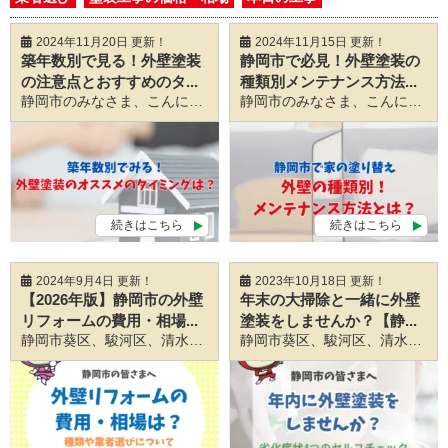
2024年11月20日 更新！
2024年11月15日 更新！
築年数別で見る！外壁塗装
静岡市で必見！外壁塗装の
の注意点とおすすめのタ...
種類別メンテナンス方法...
静岡市のみなさま、こんにちは
職人直営の塗装専門店、静岡外壁
静岡市のみなさま、こんにちは
続きはこちら
続きはこちら
2024年9月4日 更新！
2023年10月18日 更新！
【2026年版】静岡市の外壁
年末の大掃除と一緒に外壁
リフォームの費用・相場...
塗装をしませんか？【静...
静岡市葵区、駿河区、清水区のみなさま、こんにちは
静岡を中心
静岡市葵区、駿河区、清水区のみなさんこんにちは！ 静岡を中心とする職人直営の外壁塗装・屋根塗装専門店の静岡外壁塗装相談センターです！ 静岡市のみなさま、2023年もあと残すところ２か月となりました！！！ だいぶ過ごしやすい気温になってきましたが、これからぐっと気温が下がっていきそうですね