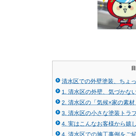
目
清水区での外壁塗装、ちょ
1. 清水区の外壁、気づか
2. 清水区の「気候×家の
3. 清水区の小さな塗装ト
4. 実はこんなお客様から嬉
4. 清水区での施工事例をご