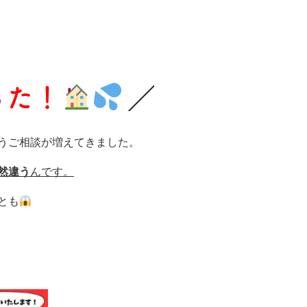
った！
うご相談が増えてきました。
然違う
んです。
とも