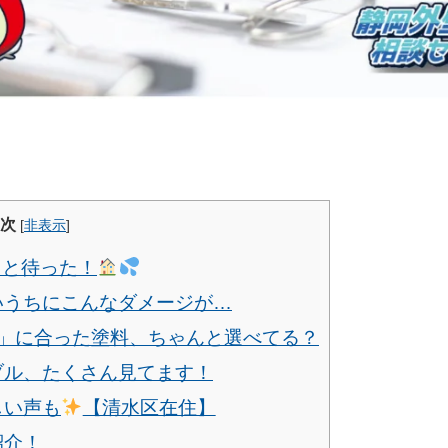
次
[
非表示
]
っと待った！
ないうちにこんなダメージが…
素材」に合った塗料、ちゃんと選べてる？
ラブル、たくさん見てます！
しい声も
【清水区在住】
紹介！