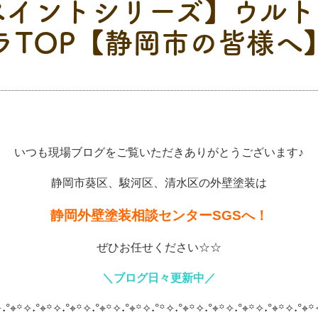
イントシリーズ】ウルト
ラTOP【静岡市の皆様へ
いつも現場ブログをご覧いただきありがとうございます♪
静岡市葵区、駿河区、清水区の外壁塗装は
静岡外壁塗装相談センターSGSへ！
ぜひお任せください☆☆
＼ブログ日々更新中／
˖°⌖꙳✧˖°⌖꙳✧˖°⌖꙳✧˖°⌖꙳✧˖°⌖꙳✧˖°
꙳✧˖°⌖꙳✧˖°⌖꙳✧˖°⌖꙳✧˖°⌖꙳✧˖°⌖꙳