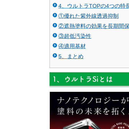
4、ウルトラTOPの4つの特
①優れた紫外線透過抑制
②遮熱塗料の効果を長期間
③超低汚染性
④適用基材
5、まとめ
1、ウルトラSiとは