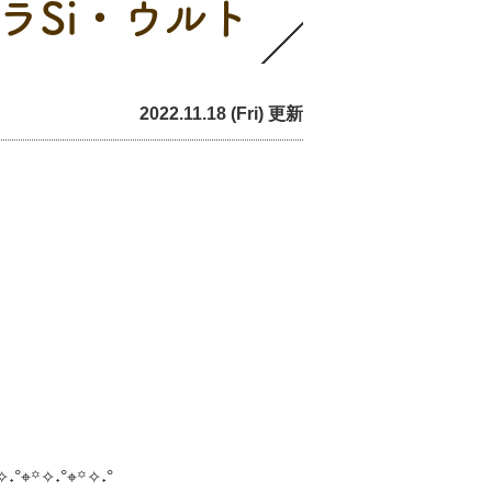
ラSi・ウルト
】
2022.11.18 (Fri) 更新
✧˖°⌖꙳✧˖°⌖꙳✧˖°