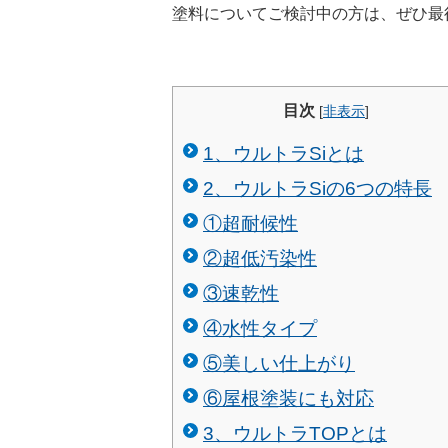
塗料についてご検討中の方は、ぜひ最
目次
[
非表示
]
1、ウルトラSiとは
2、ウルトラSiの6つの特長
①超耐候性
②超低汚染性
③速乾性
④水性タイプ
⑤美しい仕上がり
⑥屋根塗装にも対応
3、ウルトラTOPとは