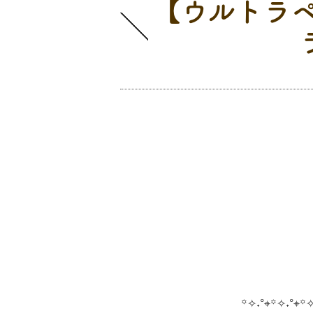
【ウルトラペ
塗料について
꙳✧˖°⌖꙳✧˖°⌖꙳✧