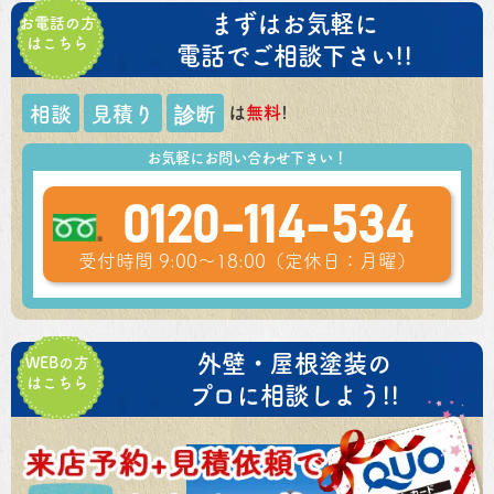
まずはお気軽に
お電話の方
はこちら
電話でご相談下さい!!
は
無料
!
相談
見積り
診断
お気軽にお問い合わせ下さい！
0120-114-534
受付時間 9:00～18:00（定休日：月曜）
外壁・屋根塗装の
WEBの方
はこちら
プロに相談しよう!!