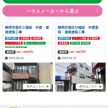
ハウスメーカーから選ぶ
静岡市葵区Ｄ様邸 外壁・屋
静岡市葵区Ｍ様邸 外壁塗
根塗装工事
装・屋根塗装工事
静岡市葵区
外壁塗装
屋根塗装
静岡市葵区
クラック補修
外壁塗装
シーリング工事
新コーヒーブラウン
屋根塗装
RP-230
RPN80
RP-230
クリヤー
140～160万円
130～160万円
価格帯
価格帯
2025.06.26
2025.04.16
続きはこちら
続きはこちら