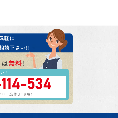
気軽に
相談下さい!!
は
無料
!
さい！
-114-534
18:00（定休日：月曜）