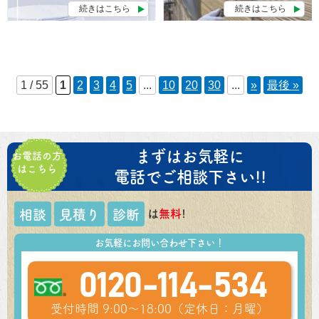
続きはこちら
続きはこちら
1 / 55
1
2
3
4
5
...
10
20
30
...
»
最後 »
まずはお気軽に
お電話の方
はこちら
電話でご相談下さい!!
は
無料
!
相談
見積り
診断
お気軽にお問い合わせ下さい！
0120-114-534
受付時間 9:00～18:00（定休日：月曜）