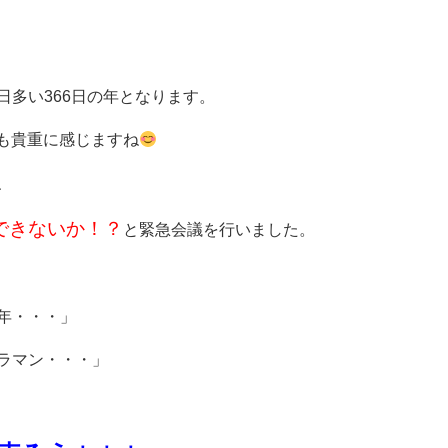
日多い366日の年となります。
ても貴重に感じますね
、
できないか！？
と緊急会議を行いました。
年・・・」
ラマン・・・」