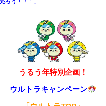
売ろう
！！！」
うるう年特別企画！
ウルトラキャンペーン