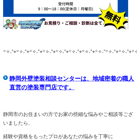
꙳✧˖°⌖꙳✧˖°⌖꙳✧˖°⌖꙳✧˖°⌖꙳✧˖°⌖꙳✧˖°⌖꙳✧˖°⌖꙳✧˖°
꙳✧˖°⌖꙳✧˖°⌖꙳✧˖
静岡外壁塗装相談センターは、
地域密着の職人
直営の塗装専門店です。
静岡市のお住まいの方でお家の些細な悩みやご相談等ござ
いましたら、
経験や資格をもったプロがあなたの悩みを丁寧に