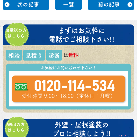
次の記事
一覧
前の記事
まずはお気軽に
お電話の方
はこちら
電話でご相談下さい!!
は
無料
!
相談
見積り
診断
お気軽にお問い合わせ下さい！
0120-114-534
受付時間 9:00～18:00（定休日：月曜）
外壁・屋根塗装の
WEBの方
はこちら
プロに相談しよう!!