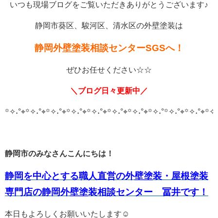
いつも現場ブログをご覧いただきありがとうございます♪
静岡市葵区、駿河区、清水区の外壁塗装は
静岡外壁塗装相談センターSGSへ！
ぜひお任せください☆☆
＼ブログ日々更新中／
꙳✧˖°⌖꙳✧˖°⌖꙳✧˖°⌖꙳✧˖°⌖꙳✧˖°⌖꙳✧˖°⌖꙳✧˖°⌖꙳✧˖°
꙳✧˖°⌖꙳✧˖°⌖꙳✧˖
静岡市のみなさんこんにちは！
静岡を中心とする職人直営の外壁塗装・屋根塗装
専門店の静岡外壁塗装相談センター 冨井です！
本日もよろしくお願いいたします☺