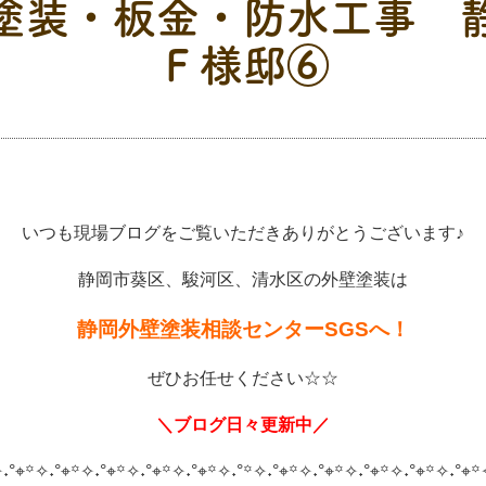
塗装・板金・防水工事 
Ｆ様邸⑥
いつも現場ブログをご覧いただきありがとうございます♪
静岡市葵区、駿河区、清水区の外壁塗装は
静岡外壁塗装相談センターSGSへ！
ぜひお任せください☆☆
＼ブログ日々更新中／
˖°⌖꙳✧˖°⌖꙳✧˖°⌖꙳✧˖°⌖꙳✧˖°⌖꙳✧˖°
꙳✧˖°⌖꙳✧˖°⌖꙳✧˖°⌖꙳✧˖°⌖꙳✧˖°⌖꙳