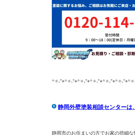
꙳✧˖°⌖꙳✧˖°⌖꙳✧˖°⌖꙳✧˖°⌖꙳✧˖°⌖꙳✧˖°⌖꙳✧
静岡外壁塗装相談センターは
静岡市のお住まいの方でお家の些細な