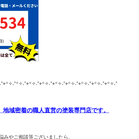
˖°⌖꙳✧˖°
꙳✧˖°⌖꙳✧˖°⌖꙳✧˖°⌖꙳✧˖°⌖꙳✧˖°⌖꙳✧˖°⌖꙳✧˖°⌖꙳✧˖°
、
地域密着の職人直営の塗装専門店です。
悩みやご相談等ございましたら、