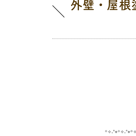
外壁・屋根
本日の工事
꙳✧˖°⌖꙳✧˖°⌖꙳✧