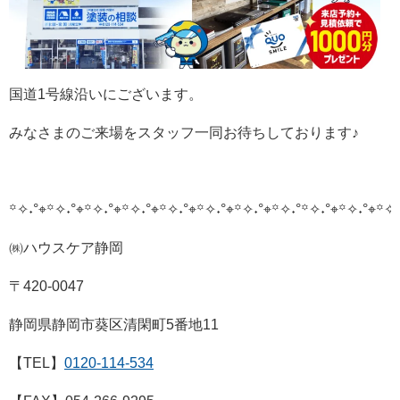
国道1号線沿いにございます。
みなさまのご来場をスタッフ一同お待ちしております♪
꙳✧˖°⌖꙳✧˖°⌖꙳✧˖°⌖꙳✧˖°⌖꙳✧˖°⌖꙳✧˖°⌖꙳✧˖°⌖꙳✧˖°
꙳✧˖°⌖꙳✧˖°⌖꙳✧˖
㈱ハウスケア静岡
〒420-0047
静岡県静岡市葵区清閑町5番地11
【TEL】
0120-114-534