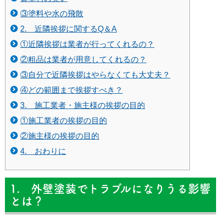
③塗料や水の飛散
2. 近隣挨拶に関するQ＆A
①近隣挨拶は業者が行ってくれるの？
②粗品は業者が用意してくれるの？
③自分で近隣挨拶はやらなくても大丈夫？
④どの範囲まで挨拶すべき？
3. 施工業者・施主様の挨拶の目的
①施工業者の挨拶の目的
②施主様の挨拶の目的
4. おわりに
1. 外壁塗装でトラブルになりうる影響
とは？