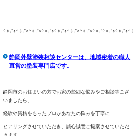
꙳✧˖°⌖꙳✧˖°⌖꙳✧˖°⌖꙳✧˖°⌖꙳✧˖°⌖꙳✧˖°⌖꙳✧˖°⌖꙳✧˖°
꙳✧˖°⌖꙳✧˖°⌖꙳✧˖
静岡外壁塗装相談センターは、
地域密着の職人
直営の塗装専門店です。
静岡市のお住まいの方でお家の些細な悩みやご相談等ござ
いましたら、
経験や資格をもったプロがあなたの悩みを丁寧に
ヒアリングさせていただき、誠心誠意ご提案させていただ
きます。