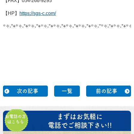
【FAX】054-266-9295
【HP】
https://sgs-c.com/
꙳✧˖°⌖꙳✧˖°⌖꙳✧˖°⌖꙳✧˖°⌖꙳✧˖°⌖꙳✧˖°⌖꙳✧˖°⌖꙳✧˖°
꙳✧˖°⌖꙳✧˖°⌖꙳✧˖
次の記事
一覧
前の記事
まずはお気軽に
お電話の方
はこちら
電話でご相談下さい!!