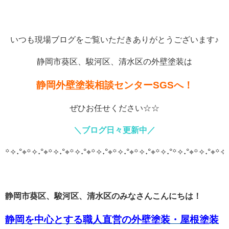
いつも現場ブログをご覧いただきありがとうございます♪
静岡市葵区、駿河区、清水区の外壁塗装は
静岡外壁塗装相談センターSGSへ！
ぜひお任せください☆☆
＼ブログ日々更新中／
꙳✧˖°⌖꙳✧˖°⌖꙳✧˖°⌖꙳✧˖°⌖꙳✧˖°⌖꙳✧˖°⌖꙳✧˖°⌖꙳✧˖°
꙳✧˖°⌖꙳✧˖°⌖꙳✧˖
静岡市葵区、駿河区、清水区のみなさんこんにちは！
静岡を中心とする職人直営の外壁塗装・屋根塗装