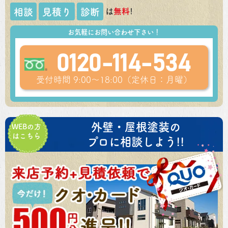
は
無料
!
相談
見積り
診断
お気軽にお問い合わせ下さい！
0120-114-534
受付時間 9:00～18:00（定休日：月曜）
外壁・屋根塗装の
WEBの方
はこちら
プロに相談しよう!!