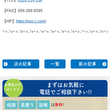
【TEL】
0120-114-534
【FAX】054-266-9295
【HP】
https://sgs-c.com/
꙳✧˖°⌖꙳✧˖°⌖꙳✧˖°⌖꙳✧˖°⌖꙳✧˖°⌖꙳✧˖°⌖꙳✧˖°⌖꙳✧˖°
꙳✧˖°⌖꙳✧˖°⌖꙳✧˖
次の記事
一覧
前の記事
まずはお気軽に
お電話の方
はこちら
電話でご相談下さい!!
は
無料
!
相談
見積り
診断