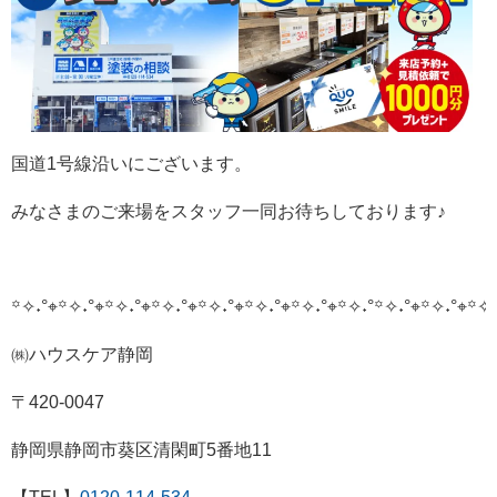
国道1号線沿いにございます。
みなさまのご来場をスタッフ一同お待ちしております♪
꙳✧˖°⌖꙳✧˖°⌖꙳✧˖°⌖꙳✧˖°⌖꙳✧˖°⌖꙳✧˖°⌖꙳✧˖°⌖꙳✧˖°
꙳✧˖°⌖꙳✧˖°⌖꙳✧˖
㈱ハウスケア静岡
〒420-0047
静岡県静岡市葵区清閑町5番地11