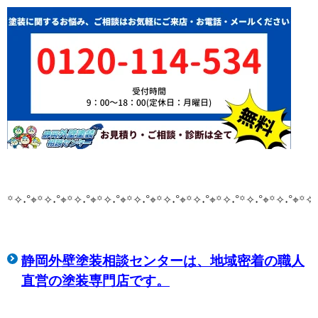
꙳✧˖°⌖꙳✧˖°⌖꙳✧˖°⌖꙳✧˖°⌖꙳✧˖°⌖꙳✧˖°⌖꙳✧˖°⌖꙳✧˖°
꙳✧˖°⌖꙳✧˖°⌖꙳✧˖
静岡外壁塗装相談センターは、
地域密着の職人
直営の塗装専門店です。