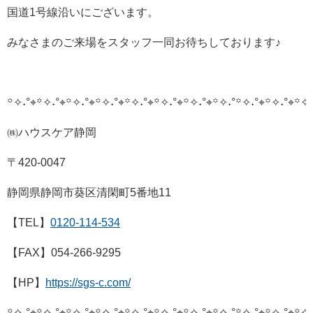
国道1号線沿いにございます。
みなさまのご来場をスタッフ一同お待ちしております♪
꙳✧˖°⌖꙳✧˖°⌖꙳✧˖°⌖꙳✧˖°⌖꙳✧˖°⌖꙳✧˖°⌖꙳✧˖°⌖꙳✧˖°
꙳✧˖°⌖꙳✧˖°⌖꙳✧˖
㈱ハウスケア静岡
〒420-0047
静岡県静岡市葵区清閑町5番地11
【TEL】
0120-114-534
【FAX】054-266-9295
【HP】
https://sgs-c.com/
꙳✧˖°⌖꙳✧˖°⌖꙳✧˖°⌖꙳✧˖°⌖꙳✧˖°⌖꙳✧˖°⌖꙳✧˖°⌖꙳✧˖°
꙳✧˖°⌖꙳✧˖°⌖꙳✧˖