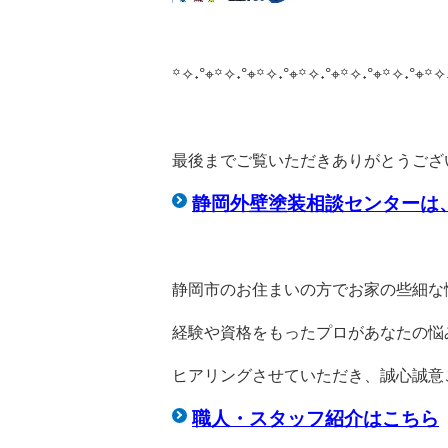
꙳✧˖°⌖꙳✧˖°⌖꙳✧˖°⌖꙳✧˖°⌖꙳✧˖°⌖꙳✧˖°⌖꙳✧
最後までご覧いただきありがとうござ
静岡外壁塗装相談センターは
静岡市のお住まいの方でお家の些細な
経験や資格をもったプロがあなたの悩
ヒアリングさせていただき、誠心誠意
職人・スタッフ紹介はこちら