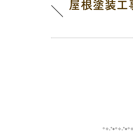
屋根塗装工
本日の工事
꙳✧˖°⌖꙳✧˖°⌖꙳✧