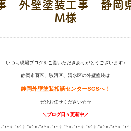
事 外壁塗装工事 静岡
M様
いつも現場ブログをご覧いただきありがとうございます♪
静岡市葵区、駿河区、清水区の外壁塗装は
静岡外壁塗装相談センターSGSへ！
ぜひお任せください☆☆
＼ブログ日々更新中／
˖°⌖꙳✧˖°⌖꙳✧˖°⌖꙳✧˖°⌖꙳✧˖°⌖꙳✧˖°
꙳✧˖°⌖꙳✧˖°⌖꙳✧˖°⌖꙳✧˖°⌖꙳✧˖°⌖꙳