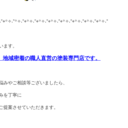
˖°⌖꙳✧˖°
꙳✧˖°⌖꙳✧˖°⌖꙳✧˖°⌖꙳✧˖°⌖꙳✧˖°⌖꙳✧˖°⌖꙳✧˖°⌖꙳✧˖°
います。
、
地域密着の職人直営の塗装専門店です。
悩みやご相談等ございましたら、
みを丁寧に
ご提案させていただきます。