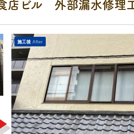
食店ビル 外部漏水修理
施工後
After