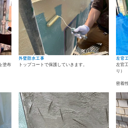
外壁防水工事
左官
を塗布
トップコートで保護していきます。
左官
り）
密着