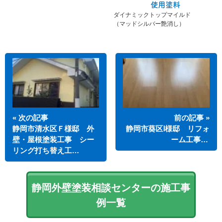
使用塗料
ダイナミックトップマイルド
（マッドシルバー艶消し）
« 次の記事
前の記事 »
静岡市清水区Ｆ様邸 外
静岡市葵区Ⅰ様邸 リフォ
壁・屋根塗装工事 シー
ーム工事…
リング打ち替え工…
静岡外壁塗装相談センターの施工事
例一覧