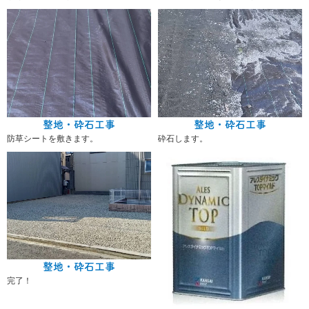
整地・砕石工事
整地・砕石工事
防草シートを敷きます。
砕石します。
整地・砕石工事
完了！