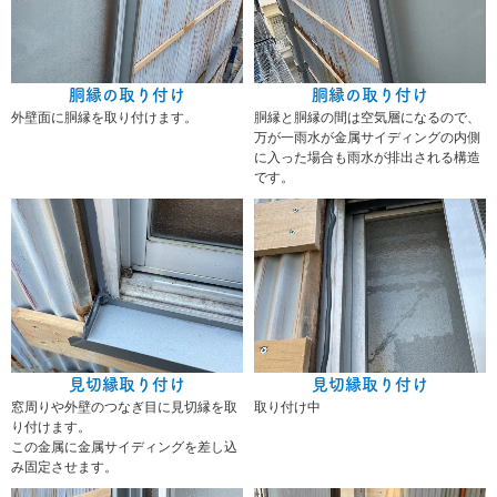
胴縁の取り付け
胴縁の取り付け
外壁面に胴縁を取り付けます。
胴縁と胴縁の間は空気層になるので、
万が一雨水が金属サイディングの内側
に入った場合も雨水が排出される構造
です。
見切縁取り付け
見切縁取り付け
窓周りや外壁のつなぎ目に見切縁を取
取り付け中
り付けます。
この金属に金属サイディングを差し込
み固定させます。