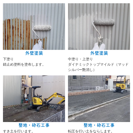
外壁塗装
外壁塗装
下塗り
中塗り・上塗り
錆止め塗料を塗布します。
ダイナミックトップマイルド（マッド
シルバー艶消し）
整地・砕石工事
整地・砕石工事
すき土を行います。
転圧を行い土をならします。