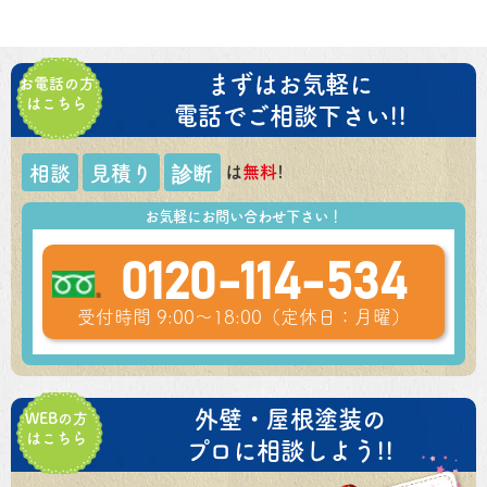
まずはお気軽に
お電話の方
はこちら
電話でご相談下さい!!
は
無料
!
相談
見積り
診断
お気軽にお問い合わせ下さい！
0120-114-534
受付時間 9:00～18:00（定休日：月曜）
外壁・屋根塗装の
WEBの方
はこちら
プロに相談しよう!!