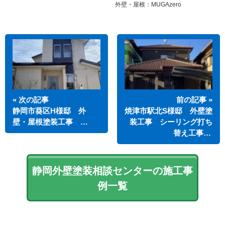
外壁・屋根：MUGAzero
« 次の記事
前の記事 »
静岡市葵区H様邸 外
焼津市駅北S様邸 外壁塗
壁・屋根塗装工事 …
装工事 シーリング打ち
替え工事…
静岡外壁塗装相談センターの施工事
例一覧