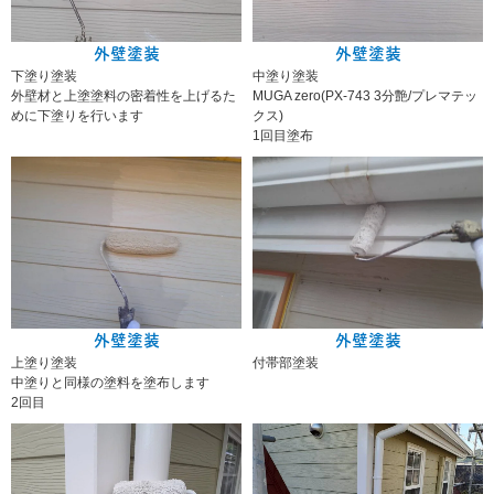
外壁塗装
外壁塗装
下塗り塗装
中塗り塗装
外壁材と上塗塗料の密着性を上げるた
MUGA zero(PX-743 3分艶/プレマテッ
めに下塗りを行います
クス)
1回目塗布
外壁塗装
外壁塗装
上塗り塗装
付帯部塗装
中塗りと同様の塗料を塗布します
2回目