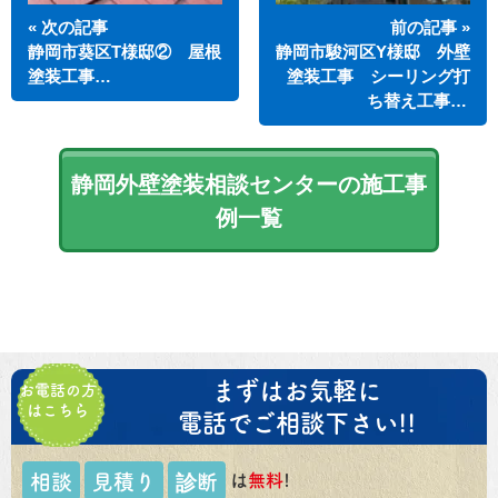
« 次の記事
前の記事 »
静岡市葵区T様邸② 屋根
静岡市駿河区Y様邸 外壁
塗装工事…
塗装工事 シーリング打
ち替え工事…
静岡外壁塗装相談センターの施工事
例一覧
まずはお気軽に
お電話の方
はこちら
電話でご相談下さい!!
は
無料
!
相談
見積り
診断