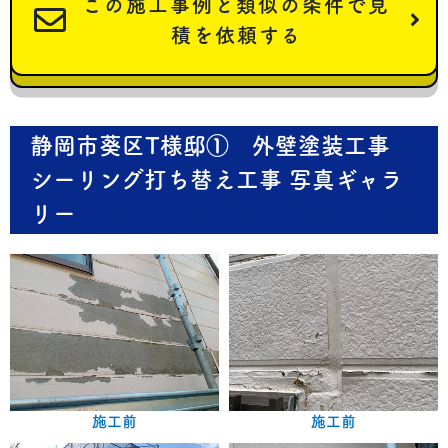
この施工事例と類似の条件で見
積を依頼する
静岡市葵区T様邸① 外壁塗装工事
シーリング打ち替え工事 写真ギャラ
リー
施工前
施工前