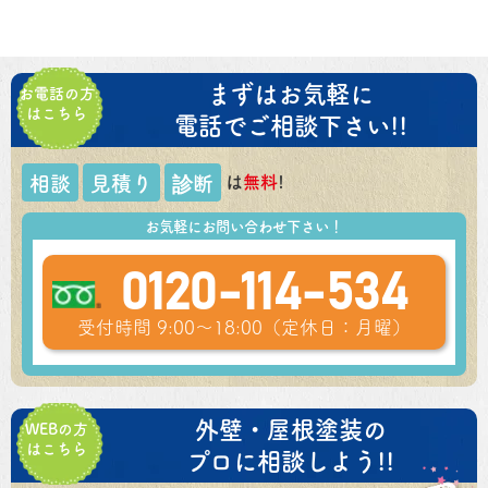
まずはお気軽に
お電話の方
はこちら
電話でご相談下さい!!
は
無料
!
相談
見積り
診断
お気軽にお問い合わせ下さい！
0120-114-534
受付時間 9:00～18:00（定休日：月曜）
外壁・屋根塗装の
WEBの方
はこちら
プロに相談しよう!!