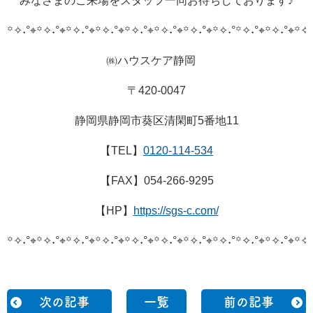
みなさまのご来場をスタッフ一同お待ちしております♪
꙳✧˖°⌖꙳✧˖°⌖꙳✧˖°⌖꙳✧˖°⌖꙳✧˖°⌖꙳✧˖°⌖꙳✧˖°⌖꙳✧˖°
꙳✧˖°⌖꙳✧˖°⌖꙳✧˖
㈱ハウスケア静岡
〒420-0047
静岡県静岡市葵区清閑町5番地11
【TEL】
0120-114-534
【FAX】054-266-9295
【HP】
https://sgs-c.com/
꙳✧˖°⌖꙳✧˖°⌖꙳✧˖°⌖꙳✧˖°⌖꙳✧˖°⌖꙳✧˖°⌖꙳✧˖°⌖꙳✧˖°
꙳✧˖°⌖꙳✧˖°⌖꙳✧˖
次の記事
一覧
前の記事