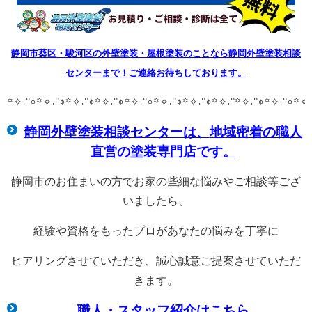
静岡市葵区・駿河区の外壁塗装・屋根塗装のことなら静岡外壁塗装相談
センターまで！ご連絡お待ちしております。
꙳✧˖°⌖꙳✧˖°⌖꙳✧˖°⌖꙳✧˖°⌖꙳✧˖°⌖꙳✧˖°⌖꙳✧˖°⌖꙳✧˖°
꙳✧˖°⌖꙳✧˖°⌖꙳✧˖
静岡外壁塗装相談センターは、
地域密着の職人
直営の塗装専門店です。
静岡市のお住まいの方でお家の些細な悩みやご相談等ござ
いましたら、
経験や資格をもったプロがあなたの悩みを丁寧に
ヒアリングさせていただき、誠心誠意ご提案させていただ
きます。
職人・スタッフ紹介はこちら