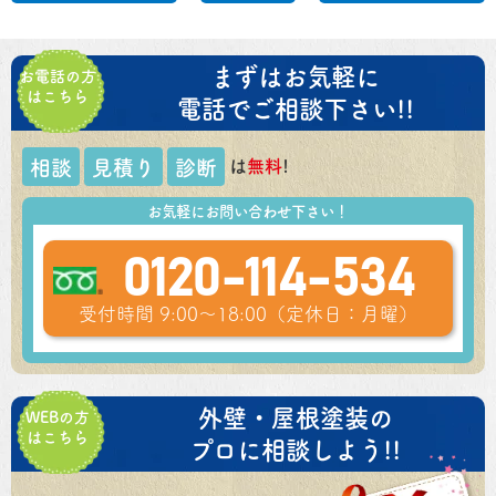
まずはお気軽に
お電話の方
はこちら
電話でご相談下さい!!
は
無料
!
相談
見積り
診断
お気軽にお問い合わせ下さい！
0120-114-534
受付時間 9:00～18:00（定休日：月曜）
外壁・屋根塗装の
WEBの方
はこちら
プロに相談しよう!!