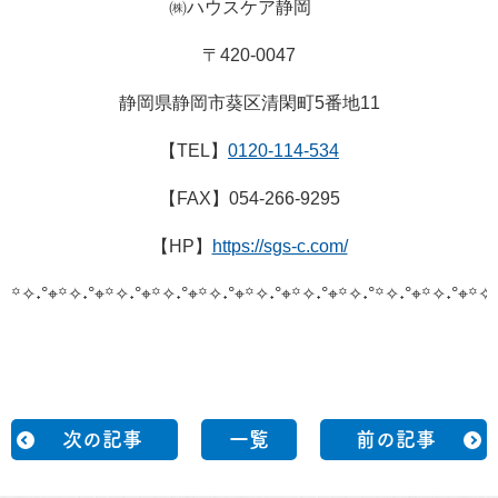
㈱ハウスケア静岡
〒420-0047
静岡県静岡市葵区清閑町5番地11
【TEL】
0120-114-534
【FAX】054-266-9295
【HP】
https://sgs-c.com/
꙳✧˖°⌖꙳✧˖°⌖꙳✧˖°⌖꙳✧˖°⌖꙳✧˖°⌖꙳✧˖°⌖꙳✧˖°⌖꙳✧˖°
꙳✧˖°⌖꙳✧˖°⌖꙳✧˖
次の記事
一覧
前の記事