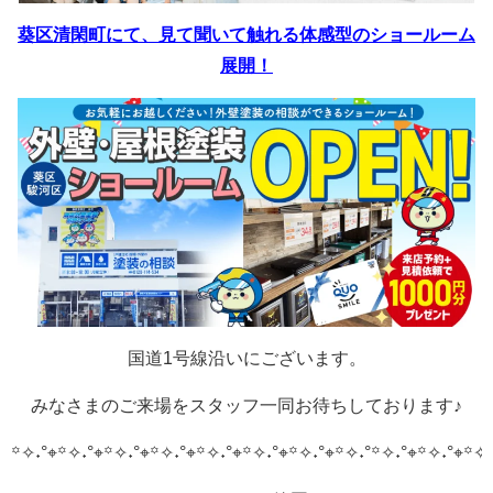
葵区清閑町にて、見て聞いて触れる体感型のショールーム
展開！
国道1号線沿いにございます。
みなさまのご来場をスタッフ一同お待ちしております♪
꙳✧˖°⌖꙳✧˖°⌖꙳✧˖°⌖꙳✧˖°⌖꙳✧˖°⌖꙳✧˖°⌖꙳✧˖°⌖꙳✧˖°
꙳✧˖°⌖꙳✧˖°⌖꙳✧˖