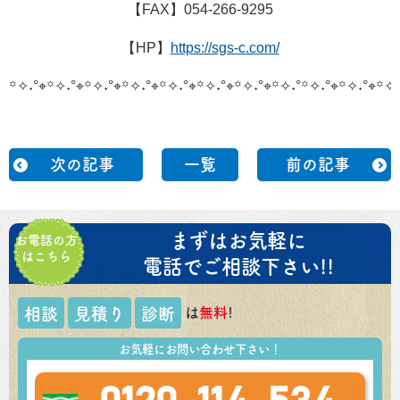
【FAX】054-266-9295
【HP】
https://sgs-c.com/
꙳✧˖°⌖꙳✧˖°⌖꙳✧˖°⌖꙳✧˖°⌖꙳✧˖°⌖꙳✧˖°⌖꙳✧˖°⌖꙳✧˖°
꙳✧˖°⌖꙳✧˖°⌖꙳✧˖
次の記事
一覧
前の記事
まずはお気軽に
お電話の方
はこちら
電話でご相談下さい!!
は
無料
!
相談
見積り
診断
お気軽にお問い合わせ下さい！