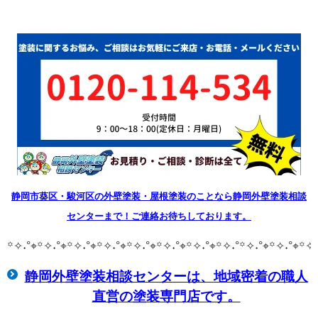
静岡市葵区・駿河区の外壁塗装・屋根塗装のことなら静岡外壁塗装相談
センターまで！ご連絡お待ちしております。
꙳✧˖°⌖꙳✧˖°⌖꙳✧˖°⌖꙳✧˖°⌖꙳✧˖°⌖꙳✧˖°⌖꙳✧˖°⌖꙳✧˖°
꙳✧˖°⌖꙳✧˖°⌖꙳✧˖
静岡外壁塗装相談センターは、
地域密着の職人
直営の塗装専門店です。