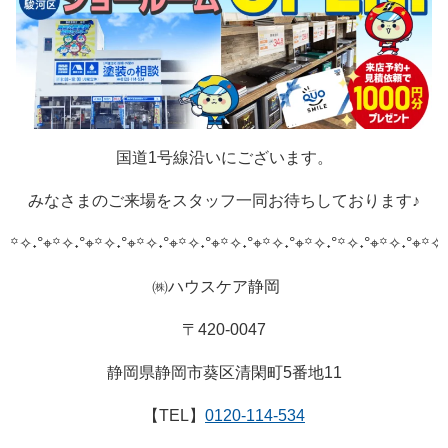
国道1号線沿いにございます。
みなさまのご来場をスタッフ一同お待ちしております♪
꙳✧˖°⌖꙳✧˖°⌖꙳✧˖°⌖꙳✧˖°⌖꙳✧˖°⌖꙳✧˖°⌖꙳✧˖°⌖꙳✧˖°
꙳✧˖°⌖꙳✧˖°⌖꙳✧˖
㈱ハウスケア静岡
〒420-0047
静岡県静岡市葵区清閑町5番地11
【TEL】
0120-114-534