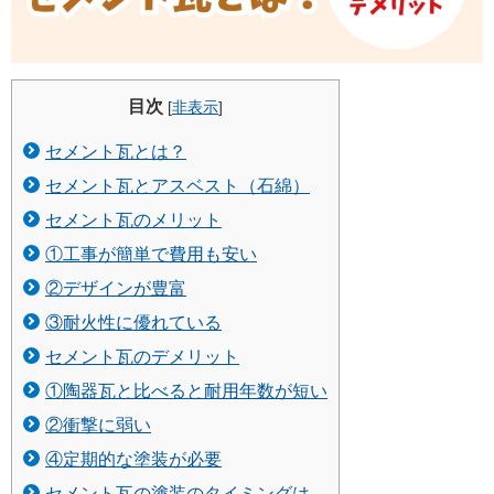
目次
[
非表示
]
セメント瓦とは？
セメント瓦とアスベスト（石綿）
セメント瓦のメリット
①工事が簡単で費用も安い
②デザインが豊富
③耐火性に優れている
セメント瓦のデメリット
①陶器瓦と比べると耐用年数が短い
②衝撃に弱い
④定期的な塗装が必要
セメント瓦の塗装のタイミングは