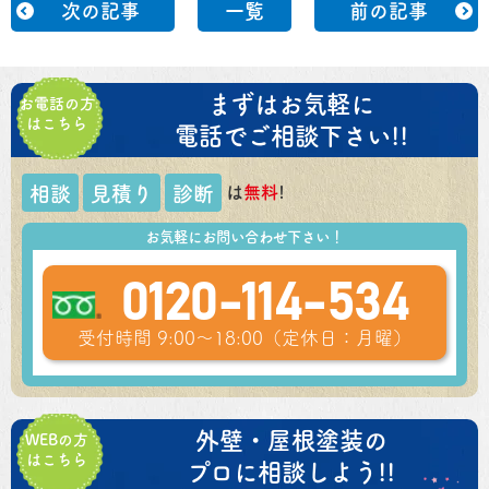
次の記事
一覧
前の記事
まずはお気軽に
お電話の方
はこちら
電話でご相談下さい!!
は
無料
!
相談
見積り
診断
お気軽にお問い合わせ下さい！
0120-114-534
受付時間 9:00～18:00（定休日：月曜）
外壁・屋根塗装の
WEBの方
はこちら
プロに相談しよう!!