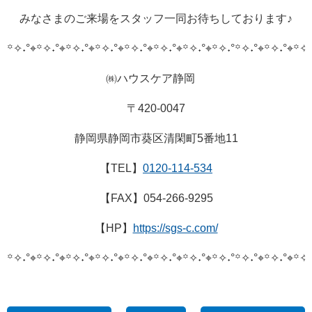
みなさまのご来場をスタッフ一同お待ちしております♪
꙳✧˖°⌖꙳✧˖°⌖꙳✧˖°⌖꙳✧˖°⌖꙳✧˖°⌖꙳✧˖°⌖꙳✧˖°⌖꙳✧˖°
꙳✧˖°⌖꙳✧˖°⌖꙳✧˖
㈱ハウスケア静岡
〒420-0047
静岡県静岡市葵区清閑町5番地11
【TEL】
0120-114-534
【FAX】054-266-9295
【HP】
https://sgs-c.com/
꙳✧˖°⌖꙳✧˖°⌖꙳✧˖°⌖꙳✧˖°⌖꙳✧˖°⌖꙳✧˖°⌖꙳✧˖°⌖꙳✧˖°
꙳✧˖°⌖꙳✧˖°⌖꙳✧˖