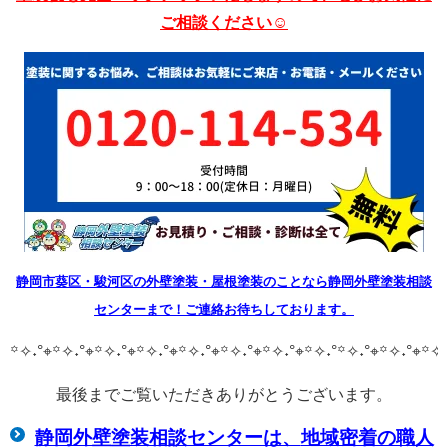
ご相談ください☺
静岡市葵区・駿河区の外壁塗装・屋根塗装のことなら静岡外壁塗装相談
センターまで！ご連絡お待ちしております。
꙳✧˖°⌖꙳✧˖°⌖꙳✧˖°⌖꙳✧˖°⌖꙳✧˖°⌖꙳✧˖°⌖꙳✧˖°⌖꙳✧˖°
꙳✧˖°⌖꙳✧˖°⌖꙳✧˖
最後までご覧いただきありがとうございます。
静岡外壁塗装相談センターは、
地域密着の職人