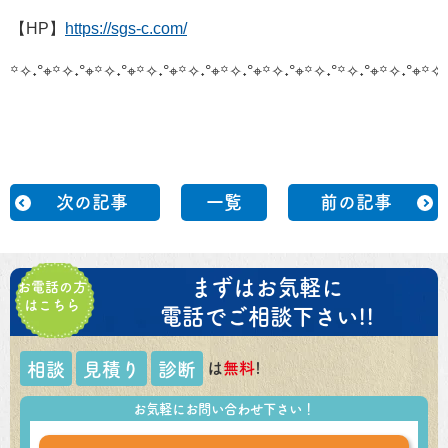
【HP】
https://sgs-c.com/
꙳✧˖°⌖꙳✧˖°⌖꙳✧˖°⌖꙳✧˖°⌖꙳✧˖°⌖꙳✧˖°⌖꙳✧˖°⌖꙳✧˖°
꙳✧˖°⌖꙳✧˖°⌖꙳✧˖
次の記事
一覧
前の記事
まずはお気軽に
お電話の方
はこちら
電話でご相談下さい!!
は
無料
!
相談
見積り
診断
お気軽にお問い合わせ下さい！