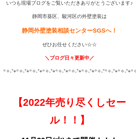
いつも現場ブログをご覧いただきありがとうございます♪
静岡市葵区、駿河区の外壁塗装は
静岡外壁塗装相談センターSGSへ！
ぜひお任せください☆☆
＼ブログ日々更新中／
꙳✧˖°⌖꙳✧˖°⌖꙳✧˖°⌖꙳✧˖°⌖꙳✧˖°⌖꙳✧˖°⌖꙳✧˖°⌖꙳✧˖°
꙳✧˖°⌖꙳✧˖°⌖꙳✧˖
【2022年売り尽くしセー
ル！！】