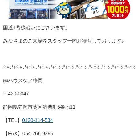
国道1号線沿いにございます。
みなさまのご来場をスタッフ一同お待ちしております♪
꙳✧˖°⌖꙳✧˖°⌖꙳✧˖°⌖꙳✧˖°⌖꙳✧˖°⌖꙳✧˖°⌖꙳✧˖°⌖꙳✧˖°
꙳✧˖°⌖꙳✧˖°⌖꙳✧˖
㈱ハウスケア静岡
〒420-0047
静岡県静岡市葵区清閑町5番地11
【TEL】
0120-114-534
【FAX】054-266-9295