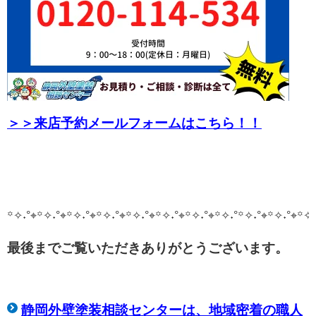
＞＞来店予約メールフォームはこちら！！
꙳✧˖°⌖꙳✧˖°⌖꙳✧˖°⌖꙳✧˖°⌖꙳✧˖°⌖꙳✧˖°⌖꙳✧˖°⌖꙳✧˖°
꙳✧˖°⌖꙳✧˖°⌖꙳✧˖
最後までご覧いただきありがとうございます。
静岡外壁塗装相談センターは、
地域密着の職人