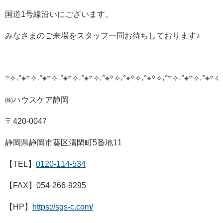
国道1号線沿いにございます。
みなさまのご来場をスタッフ一同お待ちしております♪
꙳✧˖°⌖꙳✧˖°⌖꙳✧˖°⌖꙳✧˖°⌖꙳✧˖°⌖꙳✧˖°⌖꙳✧˖°⌖꙳✧˖°
꙳✧˖°⌖꙳✧˖°⌖꙳✧˖
㈱ハウスケア静岡
〒420-0047
静岡県静岡市葵区清閑町5番地11
【TEL】
0120-114-534
【FAX】054-266-9295
【HP】
https://sgs-c.com/