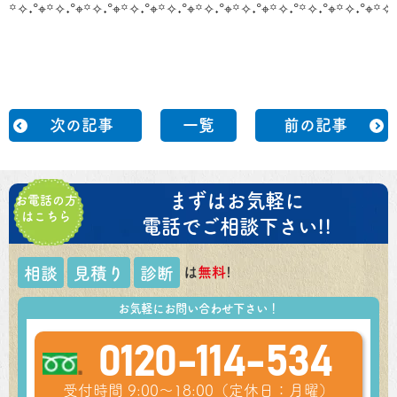
꙳✧˖°⌖꙳✧˖°⌖꙳✧˖°⌖꙳✧˖°⌖꙳✧˖°⌖꙳✧˖°⌖꙳✧˖°⌖꙳✧˖°
꙳✧˖°⌖꙳✧˖°⌖꙳✧˖
次の記事
一覧
前の記事
まずはお気軽に
お電話の方
はこちら
電話でご相談下さい!!
は
無料
!
相談
見積り
診断
お気軽にお問い合わせ下さい！
0120-114-534
受付時間 9:00～18:00（定休日：月曜）