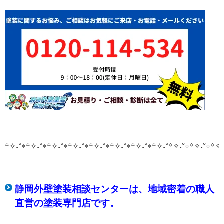
꙳✧˖°⌖꙳✧˖°⌖꙳✧˖°⌖꙳✧˖°⌖꙳✧˖°⌖꙳✧˖°⌖꙳✧˖°⌖꙳✧˖°
꙳✧˖°⌖꙳✧˖°⌖꙳✧˖
静岡外壁塗装相談センターは、
地域密着の職人
直営の塗装専門店です。