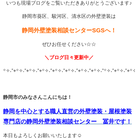
いつも現場ブログをご覧いただきありがとうございます♪
静岡市葵区、駿河区、清水区の外壁塗装は
静岡外壁塗装相談センターSGSへ！
ぜひお任せください☆☆
＼ブログ日々更新中／
꙳✧˖°⌖꙳✧˖°⌖꙳✧˖°⌖꙳✧˖°⌖꙳✧˖°⌖꙳✧˖°⌖꙳✧˖°⌖꙳✧˖°
꙳✧˖°⌖꙳✧˖°⌖꙳✧˖
静岡市のみなさんこんにちは！
静岡を中心とする職人直営の外壁塗装・屋根塗装
専門店の静岡外壁塗装相談センター 冨井です！
本日もよろしくお願いいたします☺