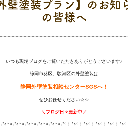
外壁塗装プラン】のお知
の皆様へ
いつも現場ブログをご覧いただきありがとうございます♪
静岡市葵区、駿河区の外壁塗装は
静岡外壁塗装相談センターSGSへ！
ぜひお任せください☆☆
＼ブログ日々更新中／
˖°⌖꙳✧˖°⌖꙳✧˖°⌖꙳✧˖°⌖꙳✧˖°⌖꙳✧˖°
꙳✧˖°⌖꙳✧˖°⌖꙳✧˖°⌖꙳✧˖°⌖꙳✧˖°⌖꙳