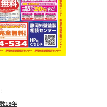
】
！
数18年