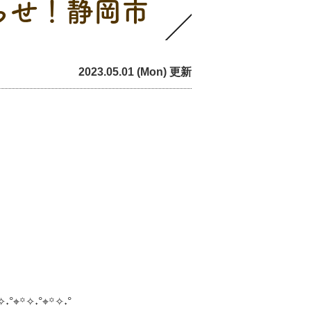
らせ！静岡市
2023.05.01 (Mon) 更新
✧˖°⌖꙳✧˖°⌖꙳✧˖°