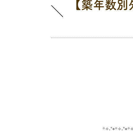
【築年数別
イベント情報
꙳✧˖°⌖꙳✧˖°⌖꙳✧