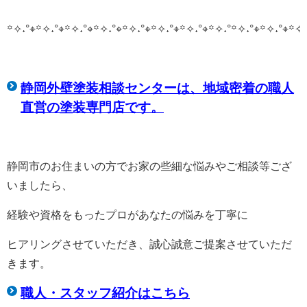
꙳✧˖°⌖꙳✧˖°⌖꙳✧˖°⌖꙳✧˖°⌖꙳✧˖°⌖꙳✧˖°⌖꙳✧˖°⌖꙳✧˖°
꙳✧˖°⌖꙳✧˖°⌖꙳✧˖
静岡外壁塗装相談センターは、
地域密着の職人
直営の塗装専門店です。
静岡市のお住まいの方でお家の些細な悩みやご相談等ござ
いましたら、
経験や資格をもったプロがあなたの悩みを丁寧に
ヒアリングさせていただき、誠心誠意ご提案させていただ
きます。
職人・スタッフ紹介はこちら