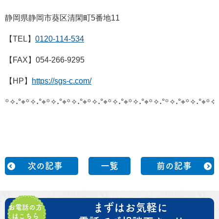
静岡県静岡市葵区清閑町5番地11
【TEL】
0120-114-534
【FAX】054-266-9295
【HP】
https://sgs-c.com/
꙳✧˖°⌖꙳✧˖°⌖꙳✧˖°⌖꙳✧˖°⌖꙳✧˖°⌖꙳✧˖°⌖꙳✧˖°⌖꙳✧˖°
꙳✧˖°⌖꙳✧˖°⌖꙳✧˖
次の記事
一覧
前の記事
まずはお気軽に
お電話の方
はこちら