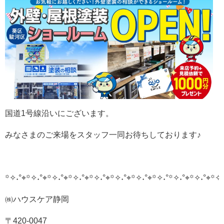
国道1号線沿いにございます。
みなさまのご来場をスタッフ一同お待ちしております♪
꙳✧˖°⌖꙳✧˖°⌖꙳✧˖°⌖꙳✧˖°⌖꙳✧˖°⌖꙳✧˖°⌖꙳✧˖°⌖꙳✧˖°
꙳✧˖°⌖꙳✧˖°⌖꙳✧˖
㈱ハウスケア静岡
〒420-0047