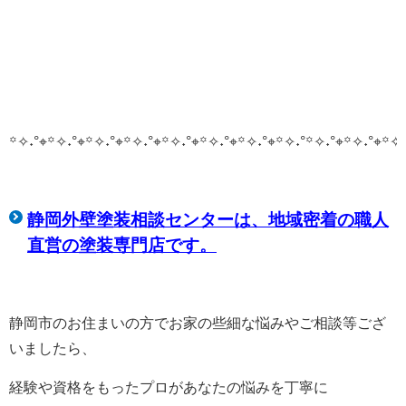
꙳✧˖°⌖꙳✧˖°⌖꙳✧˖°⌖꙳✧˖°⌖꙳✧˖°⌖꙳✧˖°⌖꙳✧˖°⌖꙳✧˖°
꙳✧˖°⌖꙳✧˖°⌖꙳✧˖
静岡外壁塗装相談センターは、
地域密着の職人
直営の塗装専門店です。
静岡市のお住まいの方でお家の些細な悩みやご相談等ござ
いましたら、
経験や資格をもったプロがあなたの悩みを丁寧に