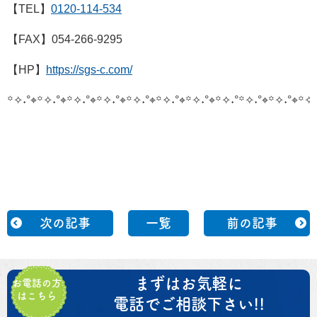
【TEL】
0120-114-534
【FAX】054-266-9295
【HP】
https://sgs-c.com/
꙳✧˖°⌖꙳✧˖°⌖꙳✧˖°⌖꙳✧˖°⌖꙳✧˖°⌖꙳✧˖°⌖꙳✧˖°⌖꙳✧˖°
꙳✧˖°⌖꙳✧˖°⌖꙳✧˖
次の記事
一覧
前の記事
まずはお気軽に
お電話の方
はこちら
電話でご相談下さい!!