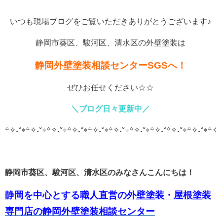
いつも現場ブログをご覧いただきありがとうございます♪
静岡市葵区、駿河区、清水区の外壁塗装は
静岡外壁塗装相談センターSGSへ！
ぜひお任せください☆☆
＼ブログ日々更新中／
꙳✧˖°⌖꙳✧˖°⌖꙳✧˖°⌖꙳✧˖°⌖꙳✧˖°⌖꙳✧˖°⌖꙳✧˖°⌖꙳✧˖°
꙳✧˖°⌖꙳✧˖°⌖꙳✧˖
静岡市葵区、駿河区、清水区のみなさんこんにちは！
静岡を中心とする職人直営の外壁塗装・屋根塗装
専門店の静岡外壁塗装相談センター