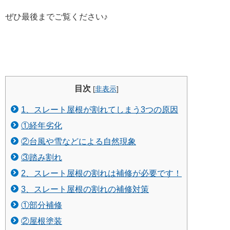
ぜひ最後までご覧ください♪
目次
[
非表示
]
1、スレート屋根が割れてしまう3つの原因
①経年劣化
②台風や雪などによる自然現象
③踏み割れ
2、スレート屋根の割れは補修が必要です！
3、スレート屋根の割れの補修対策
①部分補修
②屋根塗装