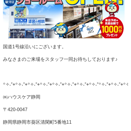
国道1号線沿いにございます。
みなさまのご来場をスタッフ一同お待ちしております♪
꙳✧˖°⌖꙳✧˖°⌖꙳✧˖°⌖꙳✧˖°⌖꙳✧˖°⌖꙳✧˖°⌖꙳✧˖°⌖꙳✧˖°
꙳✧˖°⌖꙳✧˖°⌖꙳✧˖
㈱ハウスケア静岡
〒420-0047
静岡県静岡市葵区清閑町5番地11