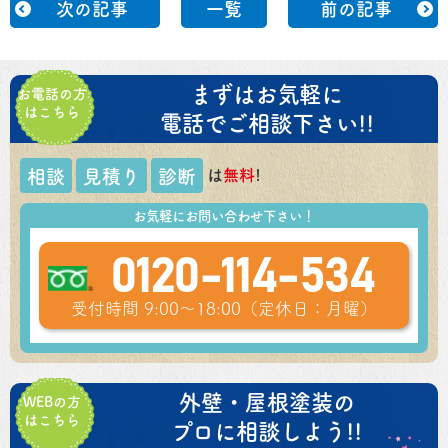
次の記事
一覧
前の記事
まずはお気軽に
お電話の方
はこちら
電話でご相談下さい!!
は
無料
!
相談
見積り
診断
お気軽にお問い合わせ下さい！
0120-114-534
受付時間 9:00～18:00（定休日：月曜）
外壁・屋根塗装の
WEBの方
はこちら
プロに相談しよう!!