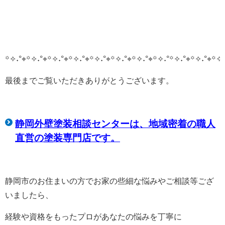
꙳✧˖°⌖꙳✧˖°⌖꙳✧˖°⌖꙳✧˖°⌖꙳✧˖°⌖꙳✧˖°⌖꙳✧˖°⌖꙳✧˖°
꙳✧˖°⌖꙳✧˖°⌖꙳✧˖
最後までご覧いただきありがとうございます。
静岡外壁塗装相談センターは、
地域密着の職人
直営の塗装専門店です。
静岡市のお住まいの方でお家の些細な悩みやご相談等ござ
いましたら、
経験や資格をもったプロがあなたの悩みを丁寧に