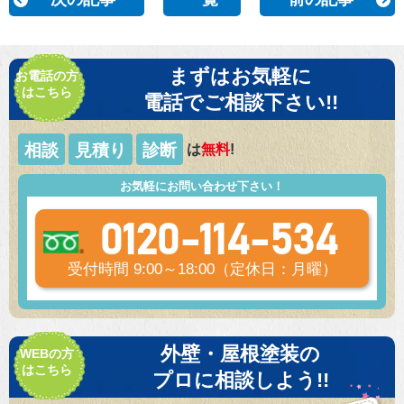
まずはお気軽に
お電話の方
はこちら
電話でご相談下さい!!
相談
見積り
診断
は
無料
!
お気軽にお問い合わせ下さい！
0120-114-534
受付時間 9:00～18:00（定休日：月曜）
外壁・屋根塗装の
WEBの方
はこちら
プロに相談しよう!!