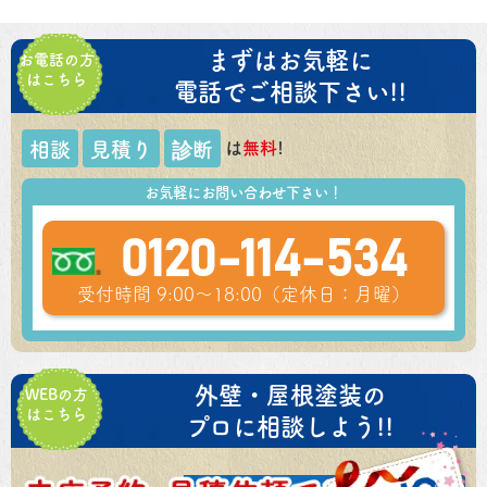
まずはお気軽に
お電話の方
はこちら
電話でご相談下さい!!
は
無料
!
相談
見積り
診断
お気軽にお問い合わせ下さい！
0120-114-534
受付時間 9:00～18:00（定休日：月曜）
外壁・屋根塗装の
WEBの方
はこちら
プロに相談しよう!!